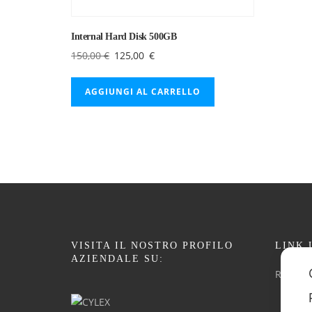
Internal Hard Disk 500GB
Il
Il
150,00
€
125,00
€
prezzo
prezzo
originale
attuale
AGGIUNGI AL CARRELLO
era:
è:
150,00 €.
125,00 €.
VISITA IL NOSTRO PROFILO
LINK 
AZIENDALE SU:
Respons