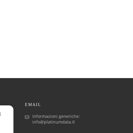
EMAIL
✕
Informazioni generiche:
info@platinumdata.it