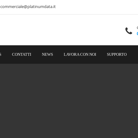
commerciale@platinumdata.it
S
CONTATTI
NEWS
LAVORA CON NOI
SUPPORTO