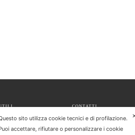
UTILI
CONTATTI
Via Leonardo Da Vinci 50
Questo sito utilizza cookie tecnici e di profilazione.
abilità condivisa
10078 Venaria Reale (TO)
Puoi accettare, rifiutare o personalizzare i cookie
P.I. 11637660017