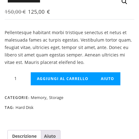
Il
Il
150,00
€
125,00
€
prezzo
prezzo
originale
attuale
Pellentesque habitant morbi tristique senectus et netus et
era:
è:
malesuada fames ac turpis egestas. Vestibulum tortor quam,
150,00 €.
125,00 €.
feugiat vitae, ultricies eget, tempor sit amet, ante. Donec eu
libero sit amet quam egestas semper. Aenean ultricies mi
vitae est. Mauris placerat eleifend leo.
Internal
AGGIUNGI AL CARRELLO
AIUTO
Hard
Disk
Memory
Storage
500GB
CATEGORIE:
,
quantità
Hard Disk
TAG:
Descrizione
Aiuto