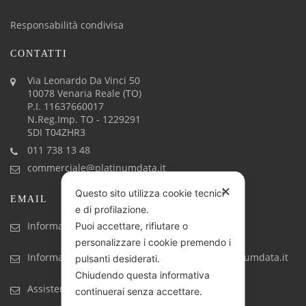
Responsabilità condivisa
CONTATTI
Via Leonardo Da Vinci 50
10078 Venaria Reale (TO)
P.I. 11637660017
N.Reg.Imp. TO - 1229291
SDI T04ZHR3
011 738 13 48
commerciale@platinumdata.it
✕
Questo sito utilizza cookie tecnici
EMAIL
e di profilazione.
Informazioni generiche: info@platinumdata.it
Puoi accettare, rifiutare o
personalizzare i cookie premendo i
Informazioni commerciali: commerciale@platinumdata.it
pulsanti desiderati.
Chiudendo questa informativa
Assistenza tecnica: assistenza@platinumdata.it
continuerai senza accettare.