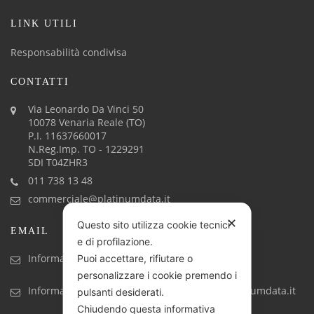
LINK UTILI
Responsabilità condivisa
CONTATTI
Via Leonardo Da Vinci 50
10078 Venaria Reale (TO)
P.I. 11637660017
N.Reg.Imp. TO - 1229291
SDI T04ZHR3
011 738 13 48
commerciale@platinumdata.it
✕
Questo sito utilizza cookie tecnici
EMAIL
e di profilazione.
Informazioni generiche: info@platinumdata.it
Puoi accettare, rifiutare o
personalizzare i cookie premendo i
Informazioni commerciali: commerciale@platinumdata.it
pulsanti desiderati.
Chiudendo questa informativa