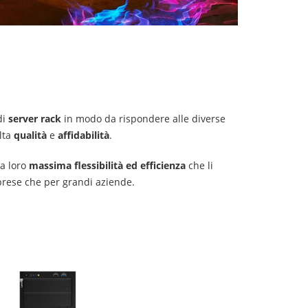
di
server rack
in modo da rispondere alle diverse
lta
qualità
e
affidabilità
.
la loro
massima flessibilità ed efficienza
che li
mprese che per grandi aziende.