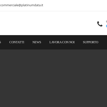
commerciale@platinumdata.it
S
CONTATTI
NEWS
LAVORA CON NOI
SUPPORTO