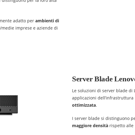
 distinguono per la loro alta
armente adatto per
ambienti di
/medie imprese e aziende di
Server Blade Lenov
Le soluzioni di server blade di
applicazioni dell’infrastruttur
ottimizzata
.
I server blade si distinguono p
maggiore densità
rispetto all