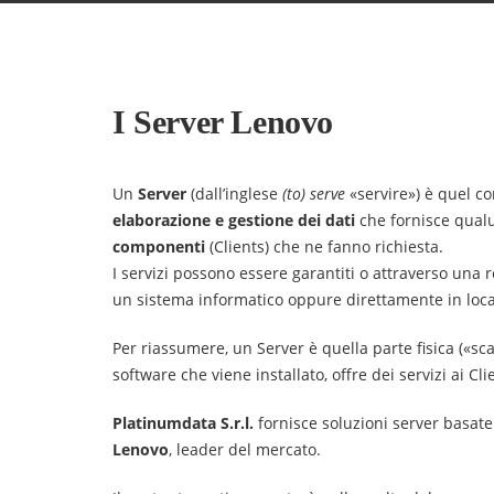
I Server Lenovo
Un
Server
(dall’inglese
(to) serve
«servire») è quel c
elaborazione e gestione dei dati
che fornisce qual
componenti
(Clients) che ne fanno richiesta.
I servizi possono essere garantiti o attraverso una r
un sistema informatico oppure direttamente in loca
Per riassumere, un Server è quella parte fisica («sc
software che viene installato, offre dei servizi ai Cli
Platinumdata S.r.l.
fornisce soluzioni server basate
Lenovo
, leader del mercato.