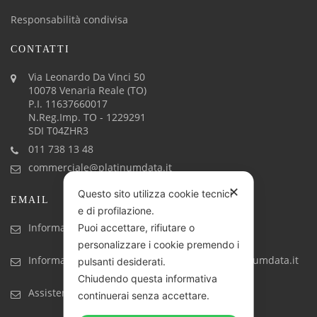
Responsabilità condivisa
CONTATTI
Via Leonardo Da Vinci 50
10078 Venaria Reale (TO)
P.I. 11637660017
N.Reg.Imp. TO - 1229291
SDI T04ZHR3
011 738 13 48
commerciale@platinumdata.it
✕
Questo sito utilizza cookie tecnici
EMAIL
e di profilazione.
Informazioni generiche: info@platinumdata.it
Puoi accettare, rifiutare o
personalizzare i cookie premendo i
Informazioni commerciali: commerciale@platinumdata.it
pulsanti desiderati.
Chiudendo questa informativa
Assistenza tecnica: assistenza@platinumdata.it
continuerai senza accettare.