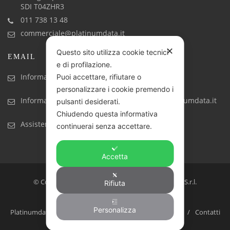
SDI T04ZHR3
011 738 13 48
commerciale@platinumdata.it
✕
Questo sito utilizza cookie tecnici
EMAIL
e di profilazione.
Informazioni generiche: info@platinumdata.it
Puoi accettare, rifiutare o
personalizzare i cookie premendo i
Informazioni commerciali: commerciale@platinumdata.it
pulsanti desiderati.
Chiudendo questa informativa
Assistenza tecnica: assistenza@platinumdata.it
continuerai senza accettare.
Accetta
© Copyright 2017-2023. Created by Platinumdata S.r.l.
Rifiuta
Software house, prodotti e servizi IT
Personalizza
Platinumdata: la software house ideale per la tua azienda
Contatti