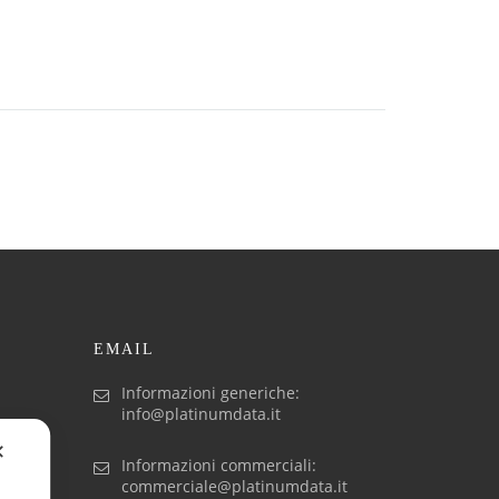
EMAIL
Informazioni generiche:
info@platinumdata.it
✕
Informazioni commerciali:
commerciale@platinumdata.it