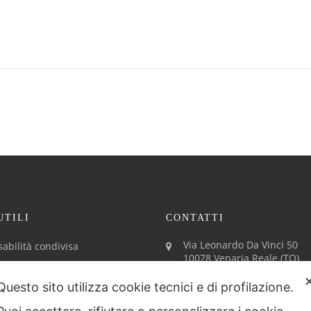
UTILI
CONTATTI
Via Leonardo Da Vinci 50
abilità condivisa
10078 Venaria Reale (TO)
P.I. 11637660017
N.Reg.Imp. TO - 1229291
Questo sito utilizza cookie tecnici e di profilazione.
SDI T04ZHR3