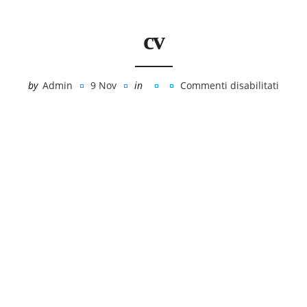
cv
by
Admin
9 Nov
in
Commenti disabilitati
su
cv