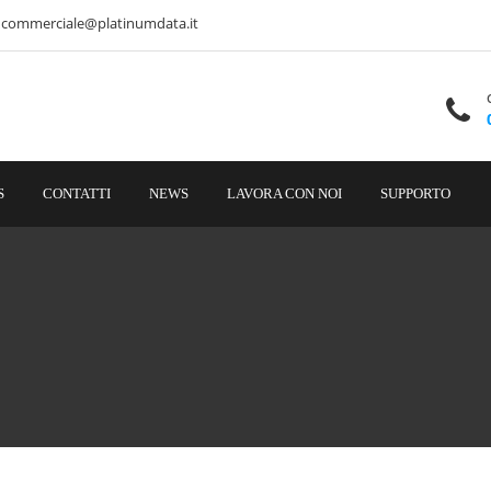
commerciale@platinumdata.it
S
CONTATTI
NEWS
LAVORA CON NOI
SUPPORTO