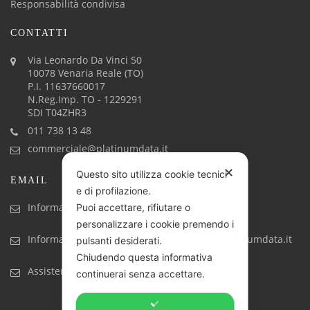
Responsabilità condivisa
CONTATTI
Via Leonardo Da Vinci 50
10078 Venaria Reale (TO)
P.I. 11637660017
N.Reg.Imp. TO - 1229291
SDI T04ZHR3
011 738 13 48
commerciale@platinumdata.it
✕
Questo sito utilizza cookie tecnici
EMAIL
e di profilazione.
Informazioni generiche: info@platinumdata.it
Puoi accettare, rifiutare o
personalizzare i cookie premendo i
Informazioni commerciali: commerciale@platinumdata.it
pulsanti desiderati.
Chiudendo questa informativa
Assistenza tecnica: assistenza@platinumdata.it
continuerai senza accettare.