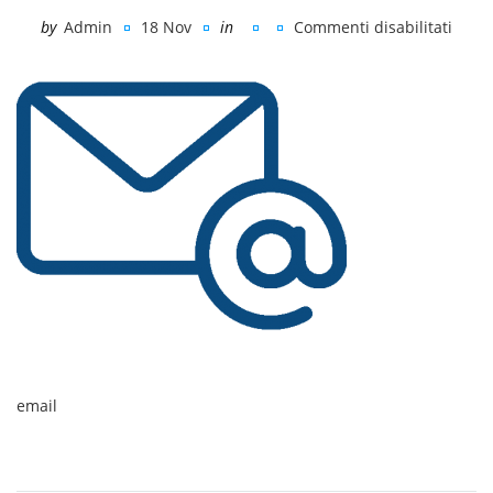
by
Admin
18 Nov
in
Commenti disabilitati
su
email
email