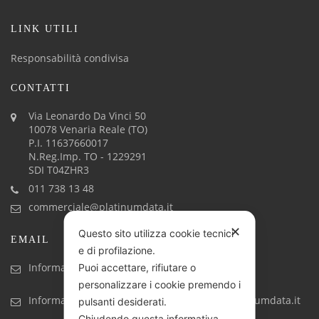
LINK UTILI
Responsabilità condivisa
CONTATTI
Via Leonardo Da Vinci 50
10078 Venaria Reale (TO)
P.I. 11637660017
N.Reg.Imp. TO - 1229291
SDI T04ZHR3
011 738 13 48
commerciale@platinumdata.it
✕
Questo sito utilizza cookie tecnici
EMAIL
e di profilazione.
Informazioni generiche: info@platinumdata.it
Puoi accettare, rifiutare o
personalizzare i cookie premendo i
Informazioni commerciali: commerciale@platinumdata.it
pulsanti desiderati.
Chiudendo questa informativa