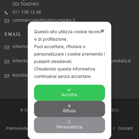
SDI T04ZHR3
011 738 13 48
commerciale@platinumdata.it
✕
Questo sito utilizza cookie tecnici
EMAIL
e di profilazione.
Informazioni generiche: info@platinumdata.it
Puoi accettare, rifiutare o
personalizzare i cookie premendo i
Informazioni commerciali: commerciale@platinumdata.it
pulsanti desiderati.
Chiudendo questa informativa
Assistenza tecnica: assistenza@platinumdata.it
continuerai senza accettare.
Accetta
© Copyright 2017-2023. Created by Platinumdata S.r.l.
Rifiuta
Software house, prodotti e servizi IT
Personalizza
Platinumdata: la software house ideale per la tua azienda
Contatti