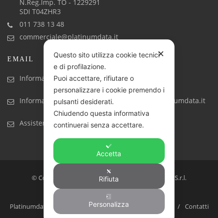
N.Reg.Imp. TO - 1229291
SDI T04ZHR3
011 738 13 48
commerciale@platinumdata.it
✕
Questo sito utilizza cookie tecnici
EMAIL
e di profilazione.
Informazioni generiche: info@platinumdata.it
Puoi accettare, rifiutare o
personalizzare i cookie premendo i
Informazioni commerciali: commerciale@platinumdata.it
pulsanti desiderati.
Chiudendo questa informativa
Assistenza tecnica: assistenza@platinumdata.it
continuerai senza accettare.
Accetta
© Copyright 2017-2023. Created by Platinumdata S.r.l.
Rifiuta
Software house, prodotti e servizi IT
Personalizza
Platinumdata: la software house ideale per la tua azienda
Contatti