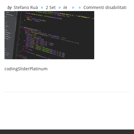
by
Stefano Ruà
2 Set
in
Commenti disabilitati
su
cod
codingSliderPlatinum